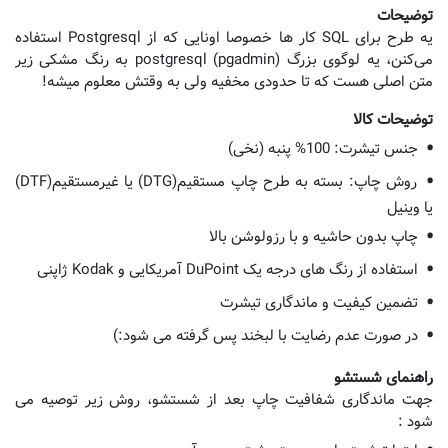
توضیحات
یه طرح برای SQL کار ها خصوصا اونایی که از Postgresql استفاده
می‌کنن، یه لوگوی بزرگ postgresql (pgadmin) به رنگ مشکی زیر
متن اصلی هست که تا حدودی مخفیه ولی به وقتش معلوم میشه!
توضیحات کالا
جنس تیشرت: 100% پنبه (نخی)
روش چاپ: بسته به طرح چاپ مستقیم(DTG) یا غیرمستقیم(DTF)
یا وینیل
چاپ بدون حاشیه و با رزولوشن بالا
استفاده از رنگ های درجه یک DuPoint آمریکایی و Kodak ژاپنی
تضمین کیفیت و ماندگاری تیشرت
در صورت عدم رضایت با لبخند پس گرفته می شود:)
راهنمای شستشو
جهت ماندگاری شفافیت چاپ بعد از شستشو، روش زیر توصیه می
شود :